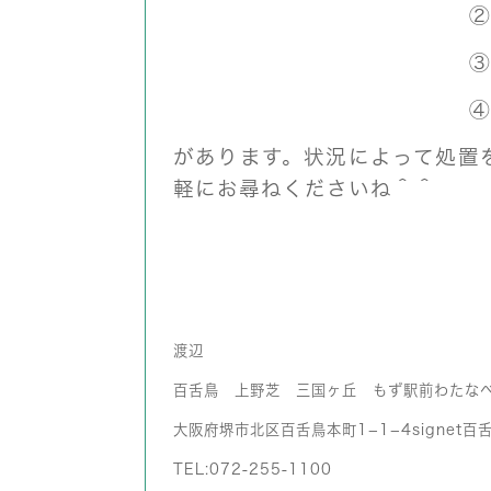
②
③
④
があります。状況によって処置
軽にお尋ねくださいね＾＾
渡辺
百舌鳥 上野芝 三国ヶ丘 もず駅前わたな
大阪府堺市北区百舌鳥本町1−1−4signet百舌
TEL:072-255-1100