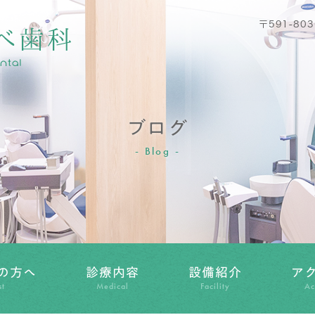
〒591-80
ブログ
Blog
の方へ
診療内容
設備紹介
ア
st
Medical
Facility
Ac