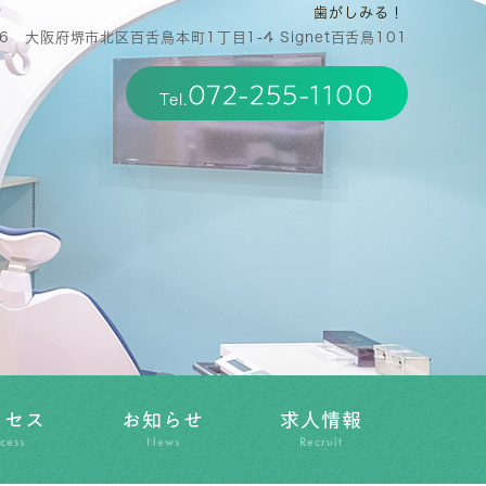
歯がしみる！
36 大阪府堺市北区百舌鳥本町1丁目1-4 Signet百舌鳥101
072-255-1100
Tel.
クセス
お知らせ
求人情報
cess
News
Recruit