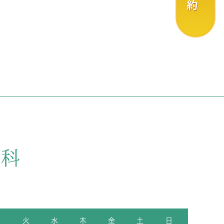
月
火
水
木
金
土
日