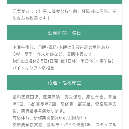
元気があって仕事に誠実なら年齢、経験共に不問、学
生さんも歓迎です！
勤務時間・曜日
木曜午後診、日曜･祝日(木曜は施設往診の場合あり)
GW・夏季・年末年始など、長期休暇あり
[社]完全週休2.5日(日曜+他1日休)+半日休(木曜午後)
バイトはシフト応相談
待遇・福利厚生
歯科医師国保、雇用保険、労災保険、厚生年金、昇給
年1回、[社]賞与年2回、研修費一部支給、資格取得支
援、前職給与考慮致します。
有給休暇、研修期間最長6ヵ月(同条件)
交通費全額支給、自転車・バイク通勤OK、スタッフル