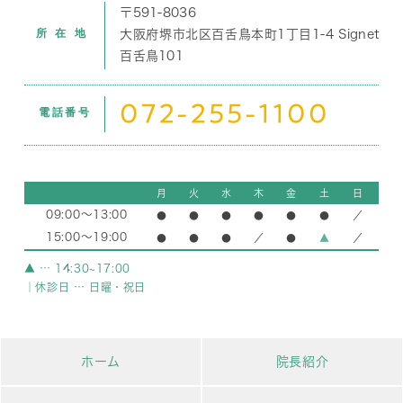
〒591-8036
所在地
大阪府堺市北区百舌鳥本町1丁目1-4 Signet
百舌鳥101
072-255-1100
電話番号
月
火
水
木
金
土
日
09:00～13:00
●
●
●
●
●
●
／
15:00～19:00
●
●
●
／
●
▲
／
▲ … 14:30~17:00
｜休診日 … 日曜・祝日
ホーム
院長紹介